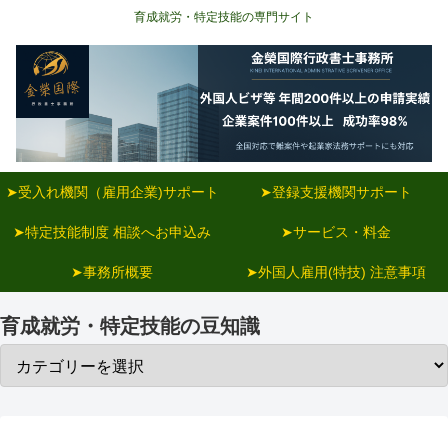
育成就労・特定技能の専門サイト
➤受入れ機関（雇用企業)サポート
➤登録支援機関サポート
➤特定技能制度 相談へお申込み
➤サービス・料金
➤事務所概要
➤外国人雇用(特技) 注意事項
育成就労・特定技能の豆知識