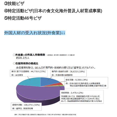
➂技能ビザ
➃特定活動ビザ(日本の食文化海外普及人材育成事業)
➄特定活動46号ビザ
外国人材の受入れ状況(外食業)↓↓