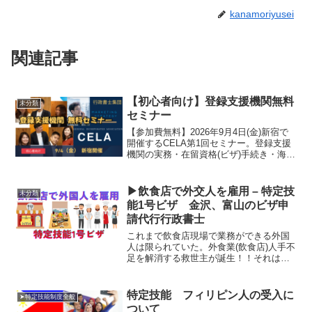
kanamoriyusei
関連記事
【初心者向け】登録支援機関無料
未分類
セミナー
【参加費無料】2026年9月4日(金)新宿で
開催するCELA第1回セミナー。登録支援
機関の実務・在留資格(ビザ)手続き・海外
送り出し機関との連携・受入れ企業の開
拓営業を初心者向けに徹底解説。講義後
は懇親会も。申込締切8月23日、定員制。
▶飲食店で外交人を雇用 – 特定技
未分類
能1号ビザ 金沢、富山のビザ申
請代行行政書士
これまで飲食店現場で業務ができる外国
人は限られていた。外食業(飲食店)人手不
足を解消する救世主が誕生！！それは特
定技能外国人。
特定技能 フィリピン人の受入に
➤特定技能制度全般
ついて