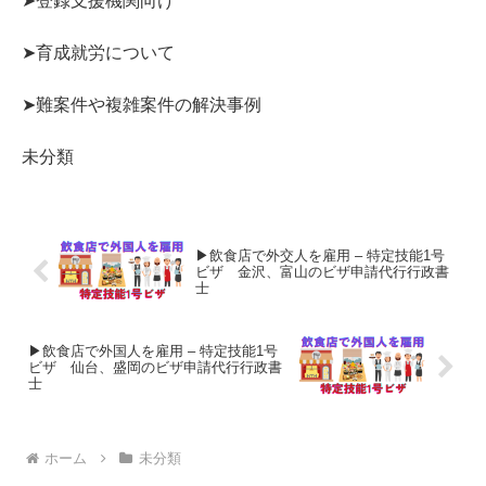
➤登録支援機関向け
➤育成就労について
➤難案件や複雑案件の解決事例
未分類
▶飲食店で外交人を雇用 – 特定技能1号
ビザ 金沢、富山のビザ申請代行行政書
士
▶飲食店で外国人を雇用 – 特定技能1号
ビザ 仙台、盛岡のビザ申請代行行政書
士
ホーム
未分類