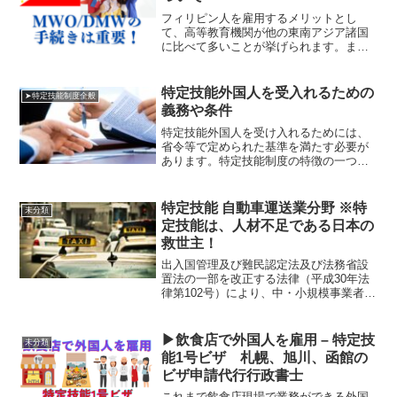
フィリピン人を雇用するメリットとし
て、高等教育機関が他の東南アジア諸国
に比べて多いことが挙げられます。ま
た、フィリピンの教育システムは2011年
までK10 (初等教育6年▶中等教育4年)で
したが、アキノ大統領の特別命令で、
特定技能外国人を受入れるための
➤特定技能制度全般
2012年からK1...
義務や条件
特定技能外国人を受け入れるためには、
省令等で定められた基準を満たす必要が
あります。特定技能制度の特徴の一つと
して、受入れ機関は、雇用した１号特定
技能外国人に対して日本で生活するため
に各種支援を実施する義務があります。
特定技能 自動車運送業分野 ※特
未分類
特定技能外国人を受け入れ...
定技能は、人材不足である日本の
救世主！
出入国管理及び難民認定法及び法務省設
置法の一部を改正する法律（平成30年法
律第102号）により、中・小規模事業者を
はじめとした深刻化する人手不足に対応
するため、生産性向上や国内人材の確保
のための取組を行ってもなお人材を確保
▶飲食店で外国人を雇用 – 特定技
未分類
することが困難な状...
能1号ビザ 札幌、旭川、函館の
ビザ申請代行行政書士
これまで飲食店現場で業務ができる外国